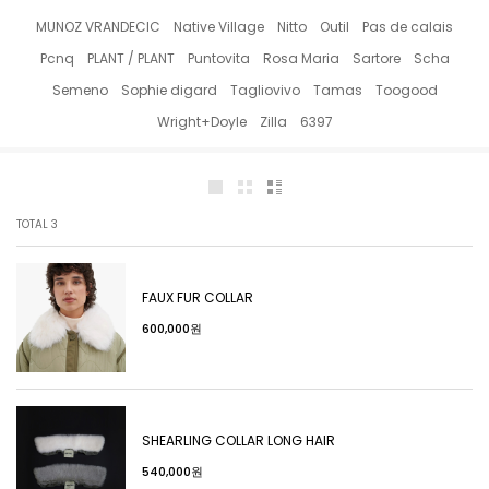
MUNOZ VRANDECIC
Native Village
Nitto
Outil
Pas de calais
Pcnq
PLANT / PLANT
Puntovita
Rosa Maria
Sartore
Scha
Semeno
Sophie digard
Tagliovivo
Tamas
Toogood
Wright+Doyle
Zilla
6397
TOTAL
3
FAUX FUR COLLAR
600,000원
SHEARLING COLLAR LONG HAIR
540,000원