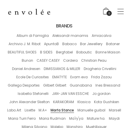
0
BRANDS
Album di Famiglia
Aleksandr manamis
Amiacalva
Archivio J. M. Ribot
ApuntoB
Babaco
Bar Jewellery
Batoner
BEAUTIFUL SHOES
B SIDES
Bergfabel
Boboutic
Bonne Maison
Bunon
CASEY CASEY
Cordera
Christian Peau
Daniel Andresen
DIMISSIANOS & MILLER
Drogheria Crivellini
Ecole De Curiosites
EMATYTE
Evam eva
Frida Zazou
Gallego Desportes
Gilbert Gilbert
Guanabana
Ines Bressand
Isabella Stefanelli
JAN-JAN VAN ESSCHE
Jo gordon
John Alexander Skelton
KARAKORAM
Klasica
Kota Gushiken
Labo.Art
Lisette
M.A+
Marfa Stance
Manuelle guibal
Marsell
Maria Turri Ferro
Maria Rudman
Ma'ry'ya
Mature ha.
Maydi
Milena Silvano
Molebo
Monshiro
Muehlbauer