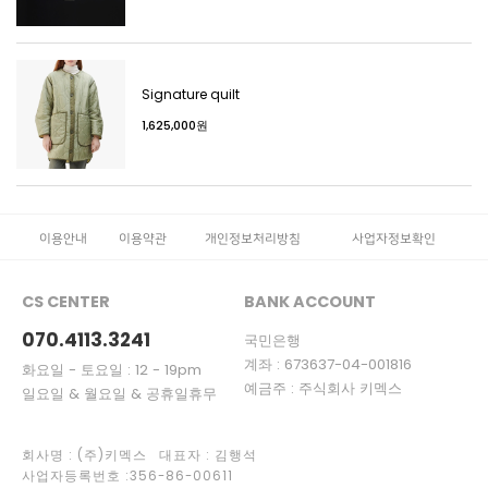
Signature quilt
1,625,000원
이용안내
이용약관
개인정보처리방침
사업자정보확인
CS CENTER
BANK ACCOUNT
070.4113.3241
국민은행
계좌 : 673637-04-001816
화요일 - 토요일 : 12 - 19pm
예금주 : 주식회사 키멕스
일요일 & 월요일 & 공휴일휴무
회사명 : (주)키멕스 대표자 : 김행석
사업자등록번호 :356-86-00611