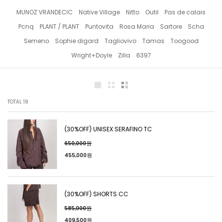
MUNOZ VRANDECIC
Native Village
Nitto
Outil
Pas de calais
Pcnq
PLANT / PLANT
Puntovita
Rosa Maria
Sartore
Scha
Semeno
Sophie digard
Tagliovivo
Tamas
Toogood
Wright+Doyle
Zilla
6397
TOTAL
19
(30%OFF) UNISEX SERAFINO TC
650,000원
455,000원
(30%OFF) SHORTS CC
585,000원
409,500원