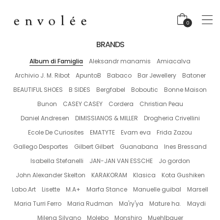
0
BRANDS
Album di Famiglia
Aleksandr manamis
Amiacalva
Archivio J. M. Ribot
ApuntoB
Babaco
Bar Jewellery
Batoner
BEAUTIFUL SHOES
B SIDES
Bergfabel
Boboutic
Bonne Maison
Bunon
CASEY CASEY
Cordera
Christian Peau
Daniel Andresen
DIMISSIANOS & MILLER
Drogheria Crivellini
Ecole De Curiosites
EMATYTE
Evam eva
Frida Zazou
Gallego Desportes
Gilbert Gilbert
Guanabana
Ines Bressand
Isabella Stefanelli
JAN-JAN VAN ESSCHE
Jo gordon
John Alexander Skelton
KARAKORAM
Klasica
Kota Gushiken
Labo.Art
Lisette
M.A+
Marfa Stance
Manuelle guibal
Marsell
Maria Turri Ferro
Maria Rudman
Ma'ry'ya
Mature ha.
Maydi
Milena Silvano
Molebo
Monshiro
Muehlbauer