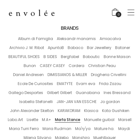
0
BRANDS
Album di Famiglia
Aleksandr manamis
Amiacalva
Archivio J. M. Ribot
ApuntoB
Babaco
Bar Jewellery
Batoner
BEAUTIFUL SHOES
B SIDES
Bergfabel
Boboutic
Bonne Maison
Bunon
CASEY CASEY
Cordera
Christian Peau
Daniel Andresen
DIMISSIANOS & MILLER
Drogheria Crivellini
Ecole De Curiosites
EMATYTE
Evam eva
Frida Zazou
Gallego Desportes
Gilbert Gilbert
Guanabana
Ines Bressand
Isabella Stefanelli
JAN-JAN VAN ESSCHE
Jo gordon
John Alexander Skelton
KARAKORAM
Klasica
Kota Gushiken
Labo.Art
Lisette
M.A+
Marfa Stance
Manuelle guibal
Marsell
Maria Turri Ferro
Maria Rudman
Ma'ry'ya
Mature ha.
Maydi
Milena Silvano
Molebo
Monshiro
Muehlbauer