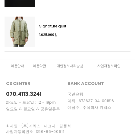
Signature quilt
1,625,000원
이용안내
이용약관
개인정보처리방침
사업자정보확인
CS CENTER
BANK ACCOUNT
070.4113.3241
국민은행
계좌 : 673637-04-001816
화요일 - 토요일 : 12 - 19pm
예금주 : 주식회사 키멕스
일요일 & 월요일 & 공휴일휴무
회사명 : (주)키멕스 대표자 : 김행석
사업자등록번호 :356-86-00611