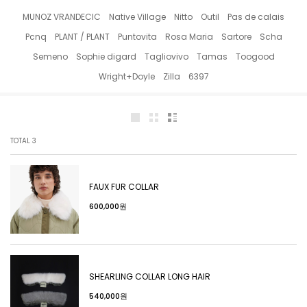
MUNOZ VRANDECIC
Native Village
Nitto
Outil
Pas de calais
Pcnq
PLANT / PLANT
Puntovita
Rosa Maria
Sartore
Scha
Semeno
Sophie digard
Tagliovivo
Tamas
Toogood
Wright+Doyle
Zilla
6397
TOTAL
3
FAUX FUR COLLAR
600,000원
SHEARLING COLLAR LONG HAIR
540,000원