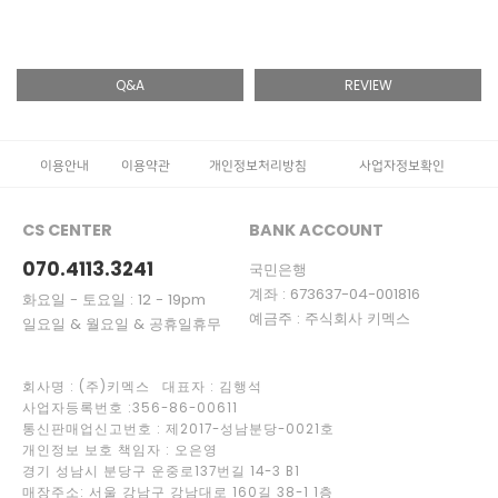
Q&A
REVIEW
이용안내
이용약관
개인정보처리방침
사업자정보확인
CS CENTER
BANK ACCOUNT
070.4113.3241
국민은행
계좌 : 673637-04-001816
화요일 - 토요일 : 12 - 19pm
예금주 : 주식회사 키멕스
일요일 & 월요일 & 공휴일휴무
회사명 : (주)키멕스 대표자 : 김행석
사업자등록번호 :356-86-00611
통신판매업신고번호 : 제2017-성남분당-0021호
개인정보 보호 책임자 : 오은영
경기 성남시 분당구 운중로137번길 14-3 B1
매장주소: 서울 강남구 강남대로 160길 38-1 1층