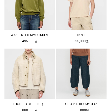
WASHED DEB SWEATSHIRT
BOY T
495,000원
195,000원
FLIGHT JACKET BISQUE
CROPPED ROOMY JEAN
660,000원
385,000원