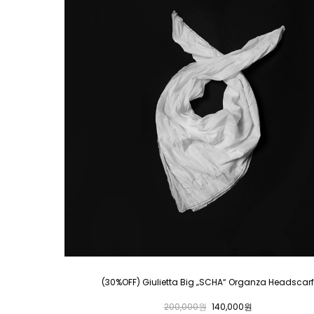
(30%OFF) Giulietta Big „SCHA“ Organza Headscarf
200,000원
140,000원